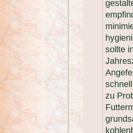
gestalt
empfin
minimie
hygieni
sollte
Jahres
Angefe
schnel
zu Pro
Futter
grundsä
kohlenh