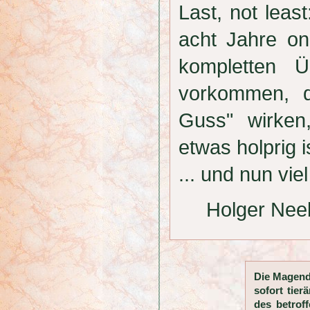
Last, not lea
acht Jahre onl
kompletten 
vorkommen, d
Guss" wirken
etwas holprig i
... und nun v
Holger Nee
Die Magendr
sofort tier
des betrof