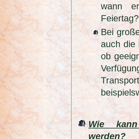
wann er
Feiertag?
Bei groß
auch die 
ob geeign
Verfügun
Transp
beispiels
Wie kann
werden?