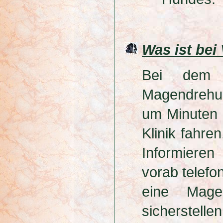
Was ist bei
Bei dem g
Magendrehun
um Minuten !
Klinik fahr
Informiere
vorab telefo
eine Mage
sicherstelle