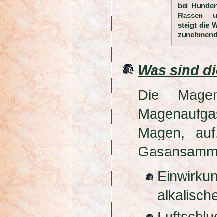
bei Hunden 
Rassen - u
steigt die 
zunehmende
Was sind d
Die Magen
Magenaufga
Magen, auf
Gasansammlu
Einwirk
alkalisch
Luftschl