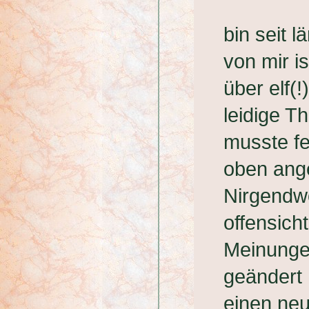
bin seit 
von mir i
über elf(!
leidige 
musste fe
oben ange
Nirgendwo
offensich
Meinunge
geändert 
einen neu