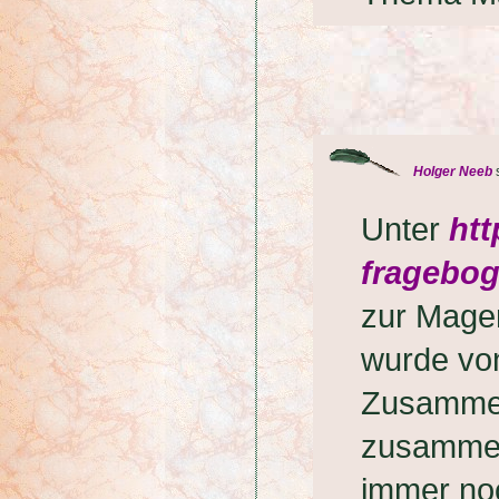
Holger Neeb
s
Unter
ht
fragebog
zur Mage
wurde von
Zusammena
zusammeng
immer no