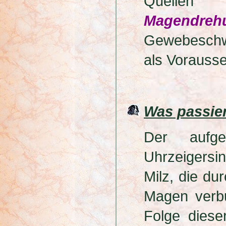
Quellen 
Magendreh
Gewebeschw
als Vorauss
Was passier
Der aufg
Uhrzeigersin
Milz, die d
Magen verbu
Folge diese