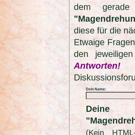
dem gerade
"Magendrehu
diese für die nä
Etwaige Fragen
den jeweilige
Antworten!
Diskussionsfor
Dein Name:
Deine 
"Magendre
(Kein HTML