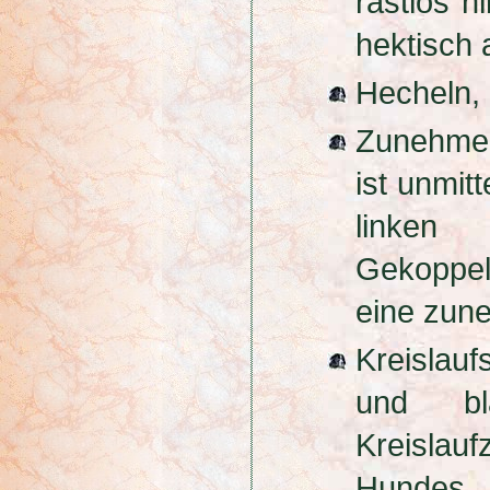
rastlos h
hektisch 
Hecheln,
Zunehme
ist unmit
linken 
Gekoppel
eine zun
Kreislau
und bla
Kreisl
Hundes.