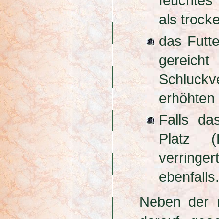
feuchtes 
als trock
das Futte
gereic
Schluckv
erhöhten 
Falls da
Platz (F
verringer
ebenfalls.
Neben der r