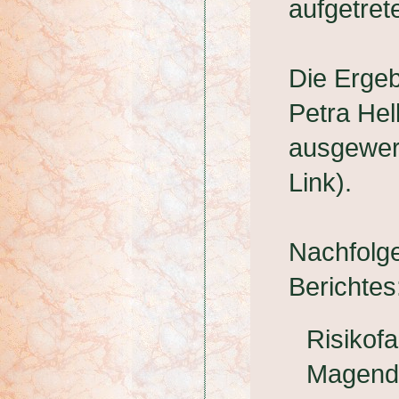
aufgetret
Die Ergeb
Petra He
ausgewert
Link).
Nachfolge
Berichtes
Risikof
Magend