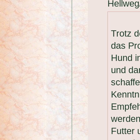
Hellweg
Trotz 
das Pr
Hund i
und da
schaff
Kenntn
Empfeh
werden.
Futter 