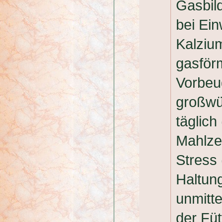
Gasbil
bei Ei
Kalzium
gasför
Vorbeu
großwü
täglich
Mahlze
Stress 
Haltun
unmitte
der Füt