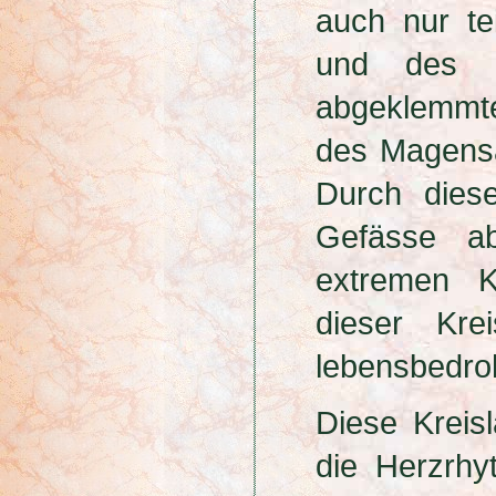
auch nur te
und des M
abgeklemmt
des Magensä
Durch dies
Gefässe a
extremen K
dieser Kre
lebensbedro
Diese Kreis
die Herzrhy