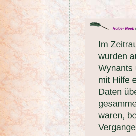
Holger Neeb
Im Zeitr
wurden au
Wynants u
mit Hilfe
Daten üb
gesammel
waren, be
Vergange