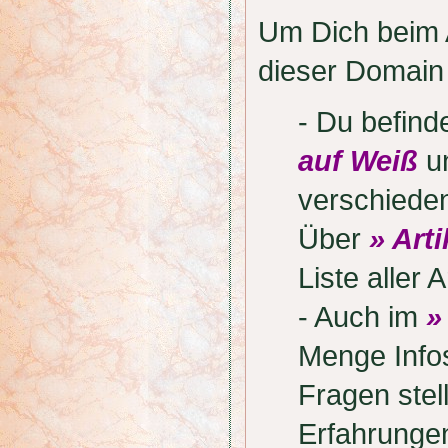
Um Dich beim A
dieser Domain 
- Du befin
auf Weiß
un
verschiede
Über
» Art
Liste aller 
- Auch im
»
Menge Infos
Fragen stel
Erfahrunge