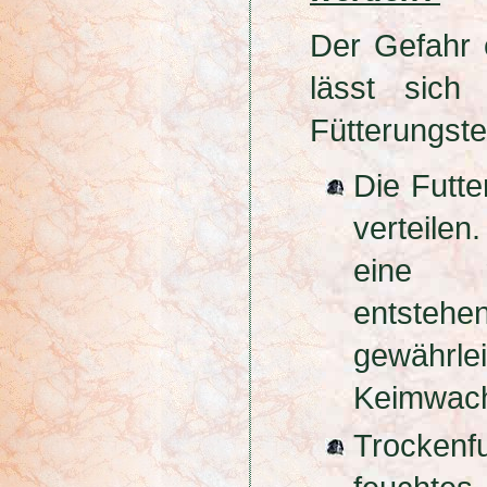
Der Gefahr 
lässt sich
Fütterungste
Die Futte
verteilen
eine r
entsteh
gewähr
Keimwac
Trockenf