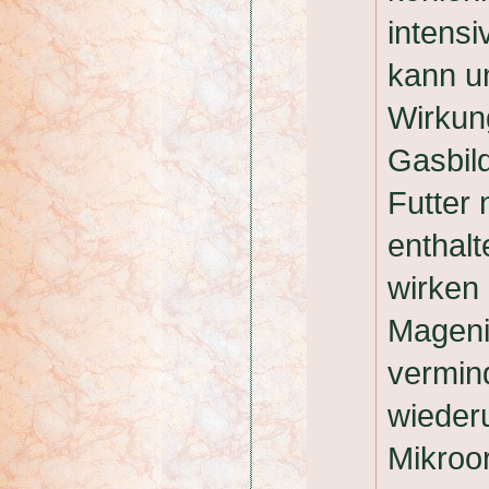
intensi
kann u
Wirkung
Gasbild
Futter 
enthalt
wirken
Mageni
vermin
wieder
Mikroor