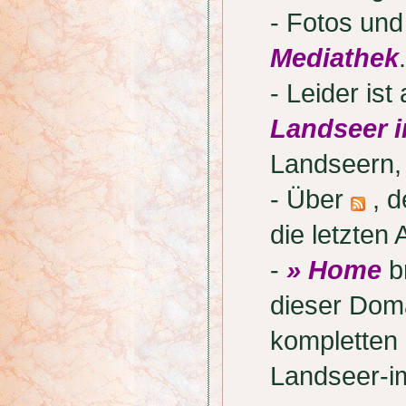
- Fotos und
Mediathek
.
- Leider is
Landseer i
Landseern,
- Über
, d
die letzten 
-
» Home
br
dieser Doma
kompletten 
Landseer-i