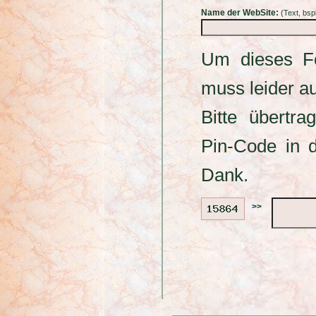
Name der WebSite:
(Text, bs
Um dieses 
muss leider a
Bitte übertra
Pin-Code in 
Dank.
>>