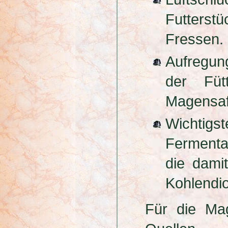
Futterst
Fressen.
Aufregu
der Füt
Magensaft
Wichtigs
Fermenta
die dami
Kohlendio
Für die Ma