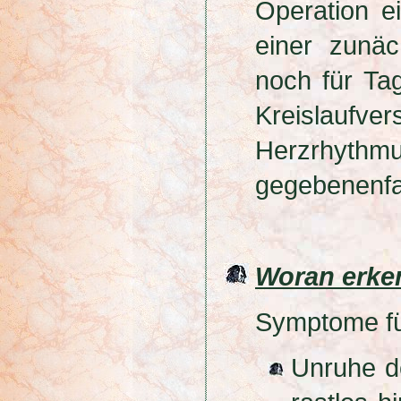
Operation e
einer zunäc
noch für Ta
Kreisl
Herzrhyt
gegebenenfal
Woran erke
Symptome fü
Unruhe d